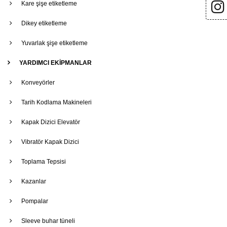
Kare şişe etiketleme
Dikey etiketleme
Yuvarlak şişe etiketleme
YARDIMCI EKİPMANLAR
Konveyörler
Tarih Kodlama Makineleri
Kapak Dizici Elevatör
Vibratör Kapak Dizici
Toplama Tepsisi
Kazanlar
Pompalar
Sleeve buhar tüneli